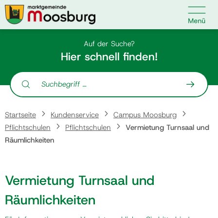

Kontakt
Suche nach:
Auf der Suche?
Hier schnell finden!
Suche nach:
Startseite
Startseite
Kundenservice
Campus Moosburg
Kundenservice
Pflichtschulen
Pflichtschulen
Vermietung Turnsaal und
Räumlichkeiten
Ihr Anliegen
Vermietung Turnsaal und
Veranstaltungen
Räumlichkeiten
Politik