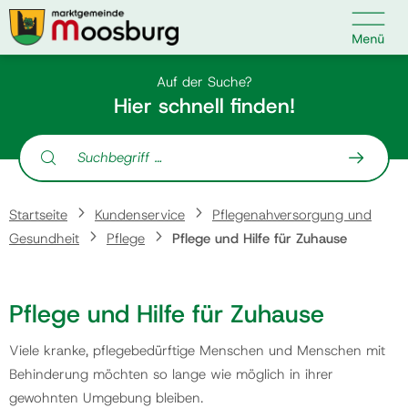

Kontakt
Suche nach:
Auf der Suche?
Hier schnell finden!
Suche nach:
Startseite
Startseite
Kundenservice
Pflegenahversorgung und
Kundenservice
Gesundheit
Pflege
Pflege und Hilfe für Zuhause
Ihr Anliegen
Pflege und Hilfe für Zuhause
Veranstaltungen
Viele kranke, pflegebedürftige Menschen und Menschen mit
Behinderung möchten so lange wie möglich in ihrer
gewohnten Umgebung bleiben.
Politik