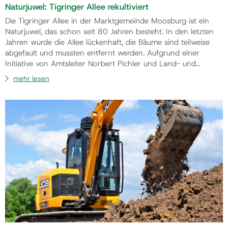
Naturjuwel: Tigringer Allee rekultiviert
Die Tigringer Allee in der Marktgemeinde Moosburg ist ein
Naturjuwel, das schon seit 80 Jahren besteht. In den letzten
Jahren wurde die Allee lückenhaft, die Bäume sind teilweise
abgefault und mussten entfernt werden. Aufgrund einer
Initiative von Amtsleiter Norbert Pichler und Land- und
Gastwirt Heinz Eichwalder wurde die
mehr lesen
„Interessensgemeinschaft zur Erhaltung der Tigringer Natur
und Kulturlandschaft“ ins Leben gerufen und 16 Bäume
(Mostbirne, Apfel, Zwetschke und Nuss) neu gepflanzt. „…