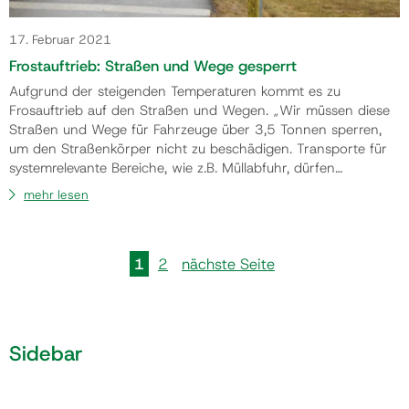
17. Februar 2021
Frostauftrieb: Straßen und Wege gesperrt
Aufgrund der steigenden Temperaturen kommt es zu
Frosauftrieb auf den Straßen und Wegen. „Wir müssen diese
Straßen und Wege für Fahrzeuge über 3,5 Tonnen sperren,
um den Straßenkörper nicht zu beschädigen. Transporte für
systemrelevante Bereiche, wie z.B. Müllabfuhr, dürfen
durchgeführt werden“, informiert Wirtschaftshofleiter
mehr lesen
Hermann Koraschnig. Downloads Liste der Straßen, die
gesper…
1
2
nächste Seite
Sidebar