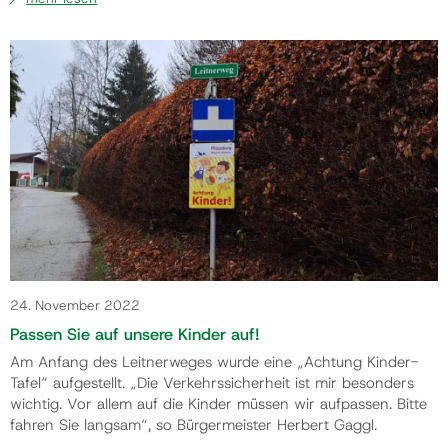
Ortsteile vorziehen. Die Räumgeräte kommen. Es kann bei
extremer Witterung dauern, aber wir sind im Einsatz“,
informiert Wirtschaftshofleiter …
24. November 2022
Passen Sie auf unsere Kinder auf!
Am Anfang des Leitnerweges wurde eine „Achtung Kinder-
Tafel“ aufgestellt. „Die Verkehrssicherheit ist mir besonders
wichtig. Vor allem auf die Kinder müssen wir aufpassen. Bitte
fahren Sie langsam“, so Bürgermeister Herbert Gaggl.