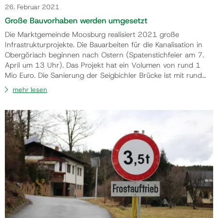
26. Februar 2021
Große Bauvorhaben werden umgesetzt
Die Marktgemeinde Moosburg realisiert 2021 große
Infrastrukturprojekte. Die Bauarbeiten für die Kanalisation in
Obergöriach beginnen nach Ostern (Spatenstichfeier am 7.
April um 13 Uhr). Das Projekt hat ein Volumen von rund 1
Mio Euro. Die Sanierung der Seigbichler Brücke ist mit rund
150.000 Euro veranschlagt. Der Baubeginn ist für Anfang
mehr lesen
April vorgesehen. Notwendige Straßensanierungen sind in
Planung und werden bis Juni abgeschlossen sein. Die Arbeiten
zur Sanierung des Kunstrasens im …