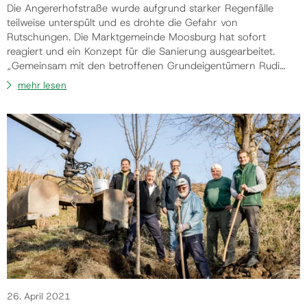
Die Angererhofstraße wurde aufgrund starker Regenfälle
teilweise unterspült und es drohte die Gefahr von
Rutschungen. Die Marktgemeinde Moosburg hat sofort
reagiert und ein Konzept für die Sanierung ausgearbeitet.
„Gemeinsam mit den betroffenen Grundeigentümern Rudi
Sagmeister und Pfarre Moosburg konnte eine sehr gute
mehr lesen
Lösung gefunden werden“, informiert Bürgermeister Herbert
Gaggl. „Die Sanierungsarbeiten sind vor der Fertigstellung und
die Straße wird wieder sicher bef…
26. April 2021