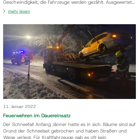
Geschwindigkeit, die Fahrzeuge werden gezählt. Ausgewertet
werden die Höchstgeschwindigkeit und der V85-Wert. Diese
mehr lesen
Kennzahl (V85) wird von Verkehrsingenieuren verwendet und
ist die Geschwindigkeit, die von 85 % der erfassten Fahrzeuge
nicht überschritten wird. Sie zeichnet dam…
11. Januar 2022
Feuerwehren im Dauereinsatz
Der Schneefall Anfang Jänner hatte es in sich. Bäume sind auf
Grund der Schneelast gebrochen und haben Straßen und
Wege verlegt. Für Kraftfahrzeuge gab es oft kein