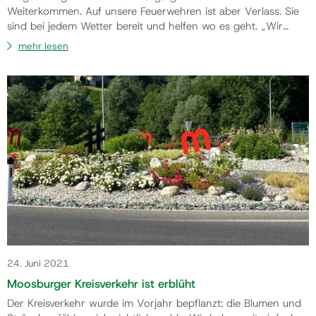
Weiterkommen. Auf unsere Feuerwehren ist aber Verlass. Sie
sind bei jedem Wetter bereit und helfen wo es geht. „Wir
haben am 5. u.6. Jänner 42 Einsätze gehabt. 344 Mann
mehr lesen
mussten immer wieder ausrücken. Insgesamt waren wir 622
Stunden im Einsatz“, informierte
Gemeindefeuerwehrkommandant Josef Maurer. „Ich bedan…
24. Juni 2021
Moosburger Kreisverkehr ist erblüht
Der Kreisverkehr wurde im Vorjahr bepflanzt: die Blumen und