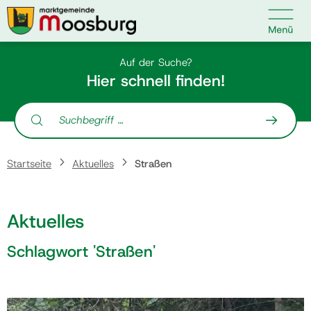

Kontakt
Suche nach:
Auf der Suche?
Hier schnell finden!
Suche nach:
Startseite
Startseite
Aktuelles
Straßen
Kundenservice
Aktuelles
Ihr Anliegen
Schlagwort 'Straßen'
Veranstaltungen
Politik