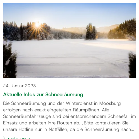
Bevölkerung, sich an die Anordnungen zu halten. Die
Gefährdungslage ist derzeit enorm“, sagt Bürgermeister
Herbert Gaggl.
24. Januar 2023
Aktuelle Infos zur Schneeräumung
Die Schneeräumung und der Winterdienst in Moosburg
erfolgen nach exakt eingeteilten Räumplänen. Alle
Schneeräumfahrzeuge sind bei entsprechendem Schneefall im
Einsatz und arbeiten ihre Routen ab. „Bitte kontaktieren Sie
unsere Hotline nur in Notfällen, da die Schneeräumung nach
Routenplan erfolgt. Wir können nicht einzelne Straßen oder
mehr lesen