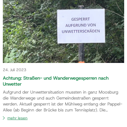
Gemeinde
Kontakt
24. Juli 2023
Achtung: Straßen- und Wanderwegesperren nach
Unwetter
Aufgrund der Unwettersituation mussten in ganz Moosburg
die Wanderwege und auch Gemeindestraßen gesperrt
werden. Aktuell gesperrt ist der Mühlweg entlang der Pappel-
Allee (ab Beginn der Brücke bis zum Tennisplatz). Die
Verkehrssicherheit ist auf Grund eines
mehr lesen
Sachverständigengutachtens nicht gegeben. „Ich ersuche die