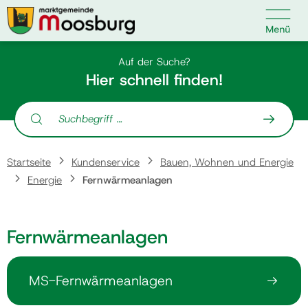

Kontakt
Suche nach:
Auf der Suche?
Hier schnell finden!
Suche nach:
Startseite
Startseite
Kundenservice
Bauen, Wohnen und Energie
Kundenservice
Energie
Fernwärmeanlagen
Ihr Anliegen
Fernwärmeanlagen
Veranstaltungen
MS-Fernwärmeanlagen
Politik